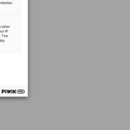
websites
m other
our IP
. The
ibly