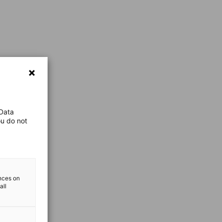
 Data
ou do not
ences on
all