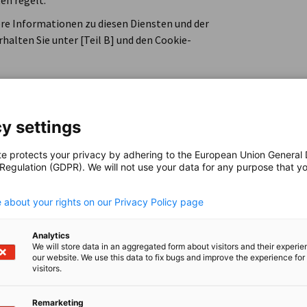
en regelt.
ere Informationen zu diesen Diensten und der
lten Sie unter [Teil B] und den Cookie-
y settings
ung
te protects your privacy by adhering to the European Union General
ite-Analysesoftware. Wir sammeln Daten über
 Regulation (GDPR). We will not use your data for any purpose that y
 Grundlage von Cookies.
.
g entnehmen Sie bitte folgendem Link:
 about your rights on our Privacy Policy page
or-piwik-pro-users/
. Siehe Ziffer III.
Analytics
We will store data in an aggregated form about visitors and their experi
our website. We use this data to fix bugs and improve the experience for 
visitors.
 bestimmte Nutzungen nachzuvollziehen, wie
erstehen, wie unsere Website genutzt wird.
Remarketing