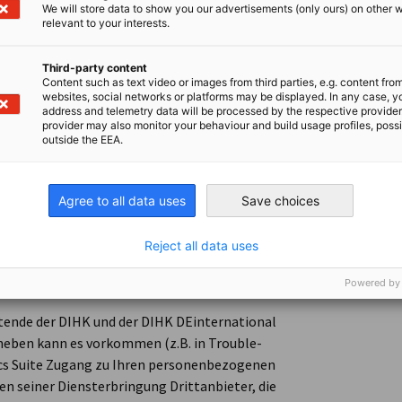
owserverlaufs erstellen, um das
We will store data to show you our advertisements (only ours) on other 
relevant to your interests.
te anzuzeigen und Online-Kampagnen
on-Tracking ist Ihre Einwilligung nach Art. 6
Third-party content
Content such as text video or images from third parties, e.g. content fro
websites, social networks or platforms may be displayed. In any case, y
address and telemetry data will be processed by the respective provider
provider may also monitor your behaviour and build usage profiles, poss
outside the EEA.
nversion-Tracking, dann speichern wir Ihre
en und löschen Sie danach, es sei denn Sie
in diesem Fall speichern wir ab Erhalt des
Agree to all data uses
Save choices
f entfaltet lediglich Wirkung für die
r Daten bis zu Ihrem Widerruf.
Reject all data uses
Powered by
ende der DIHK und der DIHK DEinternational
neben kann es vorkommen (z.B. in Trouble-
ics Suite Zugang zu Ihren personenbezogenen
n seiner Diensterbringung Drittanbieter, die