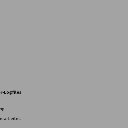
er-Logfiles
ung
erarbeitet: