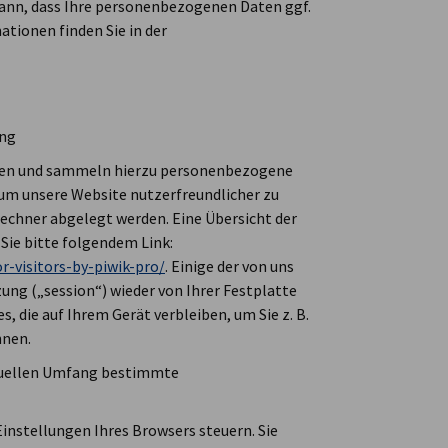
kann, dass Ihre personenbezogenen Daten ggf.
ationen finden Sie in der
ung
ngen und sammeln hierzu personenbezogene
 um unsere Website nutzerfreundlicher zu
 Rechner abgelegt werden. Eine Übersicht der
e bitte folgendem Link:
r-visitors-by-piwik-pro/
. Einige der von uns
ng („session“) wieder von Ihrer Festplatte
, die auf Ihrem Gerät verbleiben, um Sie z. B.
nnen.
iduellen Umfang bestimmte
Einstellungen Ihres Browsers steuern. Sie