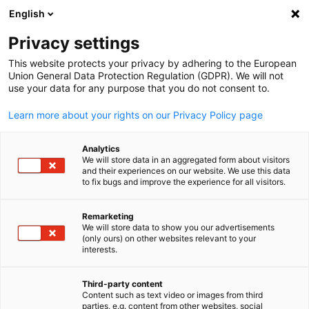
English
Suche öffnen
Navi
Ein
Privacy settings
This website protects your privacy by adhering to the European
Union General Data Protection Regulation (GDPR). We will not
use your data for any purpose that you do not consent to.
Learn more about your rights on our Privacy Policy page
Analytics
We will store data in an aggregated form about visitors
and their experiences on our website. We use this data
to fix bugs and improve the experience for all visitors.
Foto: DIHK / Jens Ahner
FAQ
Remarketing
We will store data to show you our advertisements
(only ours) on other websites relevant to your
German
interests.
Fragen und Antworten rund um die AHKs.
Third-party content
Content such as text video or images from third
parties, e.g. content from other websites, social