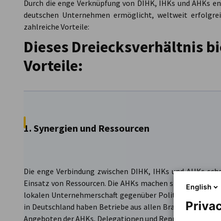
Durch die enge Verknüpfung von DIHK, IHKs und AHKs ent
deutschen Unternehmen ermöglicht, weltweit erfolgreic
zahlreiche Vorteile:
Dieses Dreiecksverhältnis bi
Vorteile:
1. Synergien und Ressourcen
Die enge Verbindung zwischen DIHK, IHKs und AHKs schaf
Einsatz von Ressourcen. Die AHKs machen sich vor Ort erf
English
lokalen Unternehmerschaft gegenüber Politik und Verwal
Privac
in Deutschland haben Betriebe aus allen Branchen einen 
Angeboten der AHKs, Delegationen und Repräsentanzen de