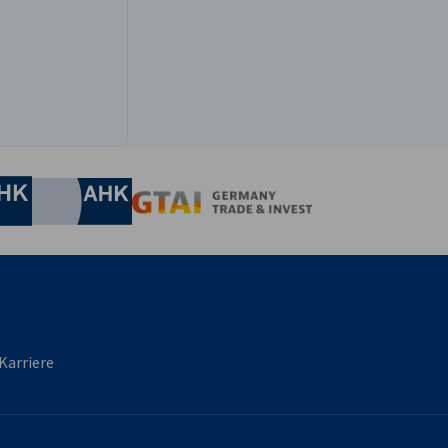
irtschaft und Energie
Industrie- und Handelskammer
Industrie- und Handelskammer
AHK.de
Germany Trade & In
Karriere