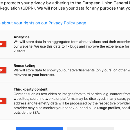
te protects your privacy by adhering to the European Union General
 Regulation (GDPR). We will not use your data for any purpose that y
.
 about your rights on our Privacy Policy page
Analytics
We will store data in an aggregated form about visitors and their experi
our website. We use this data to fix bugs and improve the experience for 
visitors.
Betreuung auf lokaler und globaler Ebene
chließung neuer Märkte im Ausland werden sie
Remarketing
We will store data to show you our advertisements (only ours) on other 
relevant to your interests.
Third-party content
Content such as text video or images from third parties, e.g. content fro
websites, social networks or platforms may be displayed. In any case, y
ogenen Interessen der gesamten deutschen
address and telemetry data will be processed by the respective provider
provider may also monitor your behaviour and build usage profiles, poss
IHK und IHKs sowie AHKs stärkt die Position
outside the EEA.
r Ebene. Dies ist von unschätzbarem Wert in