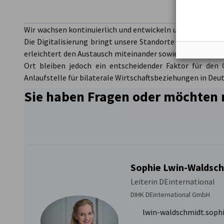
Die Geschichte der AHKs ist geprägt von Innovation und
Wir wachsen kontinuierlich und entwickeln unsere Leistun
wandelnden globalen Wirtschaft werden die AHKs weiter
Die Digitalisierung bringt unsere Standorte in den ver
deutschen Unternehmen helfen, neue Märkte zu erschl
erleichtert den Austausch miteinander sowie zu Mitgliede
Geschäftschancen zu nutzen.
Ort bleiben jedoch ein entscheidender Faktor für den
Anlaufstelle für bilaterale Wirtschaftsbeziehungen in Deut
Sie haben Fragen oder möchten 
Sophie Lwin-Waldsc
Leiterin DEinternational
DIHK DEinternational GmbH
lwin-waldschmidt.soph