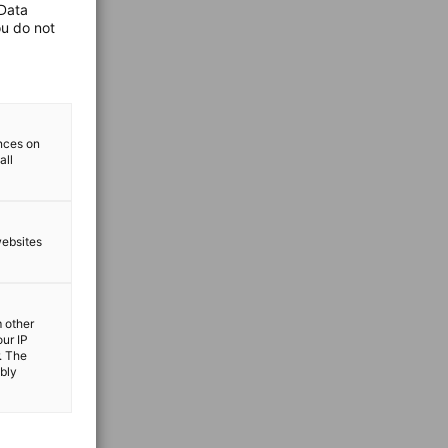
 Data
ou do not
ences on
all
websites
m other
our IP
. The
ibly