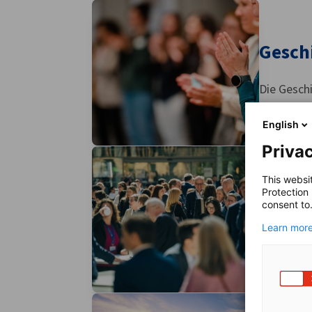
AHK Global
Gesch
Die Gesch
English
Privac
Mitgli
This websi
Protection
Gesch
consent to
Learn more
Als Mitgli
Plattform,