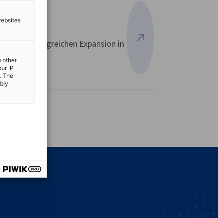
websites
bei der erfolgreichen Expansion in
Mehr ansehen
m other
our IP
. The
ibly
vest