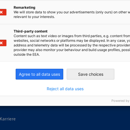
Remarketing
eutschen Auslandshandelskammern
We will store data to show you our advertisements (only ours) on other 
relevant to your interests.
 Deutschland im Ausland. Wir unterstützen Ihr Unternehmen 
Third-party content
te!
Content such as text video or images from third parties, e.g. content fro
websites, social networks or platforms may be displayed. In any case, y
address and telemetry data will be processed by the respective provider
provider may also monitor your behaviour and build usage profiles, poss
outside the EEA.
irtschaft und Energie
Industrie- und Handelskammer
Industrie- und Handelskammer
AHK.de
Germany Trade & In
Agree to all data uses
Save choices
Reject all data uses
Powered by
Karriere