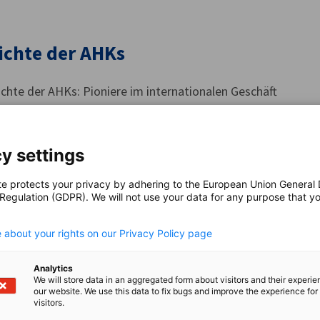
ichte der AHKs
ichte der AHKs: Pioniere im internationalen Geschäft
y settings
edschaft bei einer AHK: Ihre Tür zur 
te protects your privacy by adhering to the European Union General
 Regulation (GDPR). We will not use your data for any purpose that y
äftswelt
.
 about your rights on our Privacy Policy page
ederorganisation repräsentieren wir die Stimme der Wirtschaf
 die die Interessenunserer über 48.000 Mitgliedschaften bün
Analytics
We will store data in an aggregated form about visitors and their experi
our website. We use this data to fix bugs and improve the experience for 
visitors.