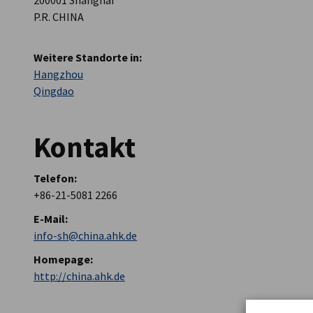
200001 Shanghai
P.R. CHINA
AHK Global
Weitere Standorte in:
Hangzhou
Qingdao
Kontakt
Telefon:
+86-21-5081 2266
E-Mail:
info-sh@china.ahk.de
Homepage:
http://china.ahk.de