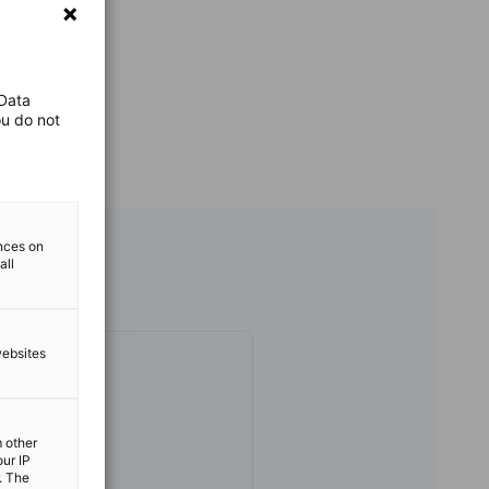
 Data
ou do not
ences on
all
websites
n Schoo
nt
m other
our IP
6539-6688
. The