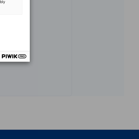
ibly
china.ahk.de
vest