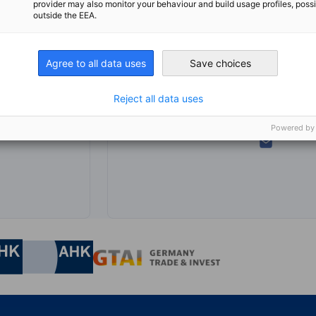
provider may also monitor your behaviour and build usage profiles, poss
outside the EEA.
Agree to all data uses
Save choices
growth@
Reject all data uses
Powered by
irtschaft und Energie
Industrie- und Handelskammer
Industrie- und Handelskammer
AHK.de
Germany Trade & In