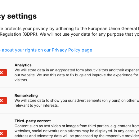
n
y settings
te protects your privacy by adhering to the European Union General
 Regulation (GDPR). We will not use your data for any purpose that y
.
 about your rights on our Privacy Policy page
rne persönlich Kontakt mit uns auf.
Analytics
We will store data in an aggregated form about visitors and their experi
our website. We use this data to fix bugs and improve the experience for 
visitors.
Remarketing
We will store data to show you our advertisements (only ours) on other 
relevant to your interests.
Jonatha
Vizepräside
Third-party content
Management
Content such as text video or images from third parties, e.g. content fro
websites, social networks or platforms may be displayed. In any case, y
+86-10-
address and telemetry data will be processed by the respective provider