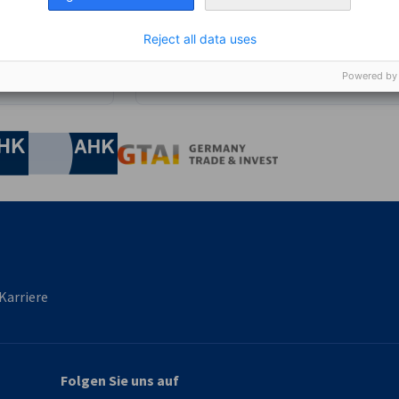
Reject all data uses
Powered by
irtschaft und Energie
Industrie- und Handelskammer
Industrie- und Handelskammer
AHK.de
Germany Trade & In
Karriere
Folgen Sie uns auf