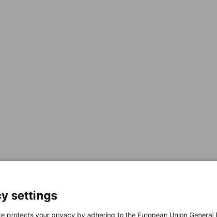
y settings
te protects your privacy by adhering to the European Union General