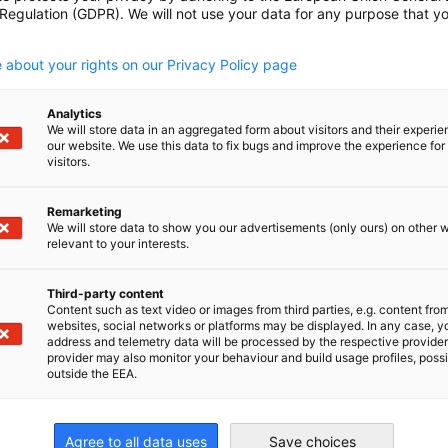
rne persönlich Kontakt mit uns auf.
 Regulation (GDPR). We will not use your data for any purpose that y
.
 about your rights on our Privacy Policy page
Analytics
We will store data in an aggregated form about visitors and their experi
our website. We use this data to fix bugs and improve the experience for 
Ursula K
visitors.
Chief Operat
Management
Remarketing
We will store data to show you our advertisements (only ours) on other 
+852 253
relevant to your interests.
Third-party content
Content such as text video or images from third parties, e.g. content fro
websites, social networks or platforms may be displayed. In any case, y
address and telemetry data will be processed by the respective provider
provider may also monitor your behaviour and build usage profiles, poss
outside the EEA.
klingen
e
Agree to all data uses
Save choices