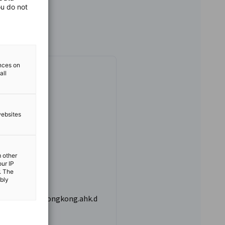
ou do not
ences on
all
lingenberg
ing Officer
websites
2 1233
m other
our IP
. The
ibly
berg.ursula@hongkong.ahk.d