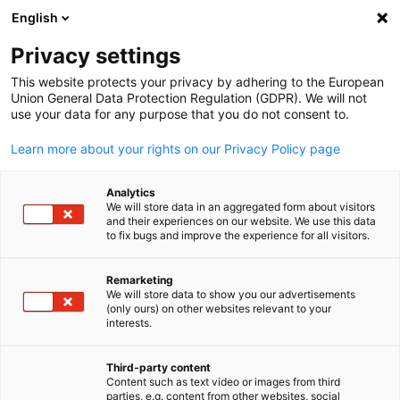
English
Suche öffnen
Navi
Ein
Griechenland
Privacy settings
This website protects your privacy by adhering to the European
Union General Data Protection Regulation (GDPR). We will not
Die Deutsch-Griechische Industrie- und Handelskammer ist der
use your data for any purpose that you do not consent to.
offizielle Ansprechpartner für die Vermittlung von
Geschäftskontakten zwischen Deutschland und Griechenland, d
Learn more about your rights on our Privacy Policy page
offizielle Vertreter der größten deutschen Messeorganisatione
und fungiert als Berater für rechtliche/steuerliche und
Analytics
We will store data in an aggregated form about visitors
wirtschaftliche Fragen.
and their experiences on our website. We use this data
to fix bugs and improve the experience for all visitors.
Postanschrift
Deutsch-Griechische Industrie- und Handelskammer
Remarketing
We will store data to show you our advertisements
Ελληνογερμανικό Εμπορικό και Βιομηχανικό Επιμελητήριο
(only ours) on other websites relevant to your
German
Dorileou 10-12
interests.
115 21 ATHEN
GRIECHENLAND
Third-party content
Content such as text video or images from third
Weiterer Standort:
parties, e.g. content from other websites, social