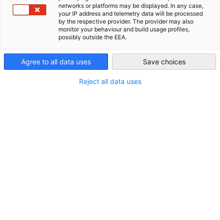
networks or platforms may be displayed. In any case,
Thessaloniki
your IP address and telemetry data will be processed
AHK Global
by the respective provider. The provider may also
monitor your behaviour and build usage profiles,
possibly outside the EEA.
Kontakt
Agree to all data uses
Save choices
Telefon:
+30 210 64 19 000
Reject all data uses
E-Mail:
ahkathen(at)ahk.com.gr
Homepage:
http://griechenland.ahk.de/gr/
http://griechenland.ahk.de
Weitere Informationen
Geschäftszeiten:
Montag - Freitag 08:00 - 16:00 Uhr