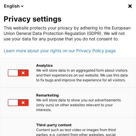
English
Suche öffnen
Navi
Ein
Slowenien
Privacy settings
This website protects your privacy by adhering to the European
Union General Data Protection Regulation (GDPR). We will not
Die AHK Slowenien ist Teil des weltweiten Netzwerkes der
use your data for any purpose that you do not consent to.
deutschen Auslandshandelskammern (AHK) mit 150 Standorte
in 93 Ländern. Sie wurde 2006 gegründet als
Learn more about your rights on our Privacy Policy page
Nachfolgeorganisation des 1996 gegründeten Delegiertenbüro
Mit über 280 Mitgliedern ist sie die größte bilaterale
Analytics
We will store data in an aggregated form about visitors
Organisation in Slowenien.
and their experiences on our website. We use this data
to fix bugs and improve the experience for all visitors.
Postanschrift
Deutsch-Slowenische Industrie- und Handelskammer
Remarketing
We will store data to show you our advertisements
Slovensko-nemška gospodarska zbornica
(only ours) on other websites relevant to your
German
Poljanski nasip 6
interests.
1000 Ljubljana
SLOWENIEN
Third-party content
Content such as text video or images from third
parties, e.g. content from other websites, social