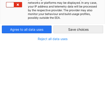
networks or platforms may be displayed. In any case,
Kontakt
your IP address and telemetry data will be processed
AHK Global
by the respective provider. The provider may also
monitor your behaviour and build usage profiles,
Telefon:
possibly outside the EEA.
+386 1 252 88 60
Agree to all data uses
Save choices
E-Mail:
ahk(at)ahkslo.si
Reject all data uses
Homepage:
http://slowenien.ahk.de
Weitere Informationen
Geschäftszeiten:
Montag - Donnerstag: 08:00 - 16:00 Uhr
Freitag: 08:00 - 15:00 Uhr
Vorstandsvorsitzende, Geschäftsführerin:
Dr. Gabriele Rose