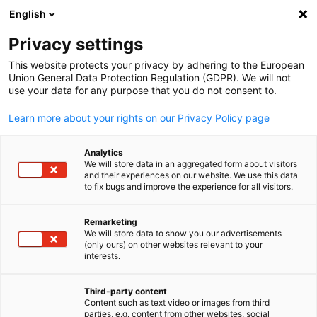
English
Suche öffnen
Navi
Ein
Angola
Privacy settings
This website protects your privacy by adhering to the European
Union General Data Protection Regulation (GDPR). We will not
Die Delegation der Deutschen Wirtschaft ist Teil eines
use your data for any purpose that you do not consent to.
weltumspannenden Netzes von 150 Auslandshandelskammern
und Delegationen der deutschen Wirtschaft in 93 Ländern. Seit
Learn more about your rights on our Privacy Policy page
ihrer Gründung im Jahr 2009 ist sie der erste Ansprechpartner f
deutsch-angolanische Wirtschaftsbeziehungen.
Analytics
We will store data in an aggregated form about visitors
Postanschrift
and their experiences on our website. We use this data
to fix bugs and improve the experience for all visitors.
Delegation der Deutschen Wirtschaft in Angola
Via S10, Condomínio Belas Business Park,
Remarketing
We will store data to show you our advertisements
Torre Cuanza Sul - Sala 404, Talatona
(only ours) on other websites relevant to your
German
Luanda - Angola
interests.
Third-party content
Kontakt
Content such as text video or images from third
parties, e.g. content from other websites, social