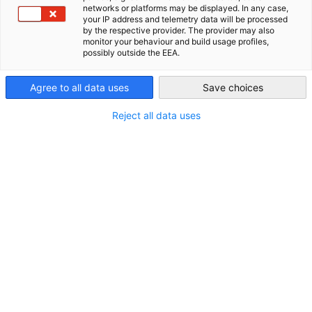
networks or platforms may be displayed. In any case,
Telefon:
your IP address and telemetry data will be processed
AHK Global
by the respective provider. The provider may also
+244 225 300 900
monitor your behaviour and build usage profiles,
possibly outside the EEA.
E-Mail:
info@
angola.ahk.de
Agree to all data uses
Save choices
Homepage:
Reject all data uses
Die Website befindet sich derzeit im Aufbau und steht Ihnen
vermutlich Ende Juli 2025 wieder zur vollen Verfügung. Wenden
Sie sich bei Fragen bitte direkt an die unten genannten
KollegInnen vor Ort.
Weitere Informationen
Delegierter:
Vandre Spellmeier