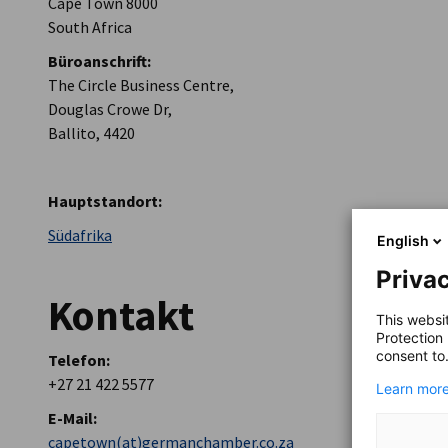
Cape Town 8000
South Africa
AHK Global
Büroanschrift:
The Circle Business Centre,
Douglas Crowe Dr,
Ballito, 4420
Hauptstandort:
Südafrika
English
Privac
Kontakt
This websi
Protection
consent to
Telefon:
+27 21 422 5577
Learn more
E-Mail:
capetown(at)germanchamber.co.za