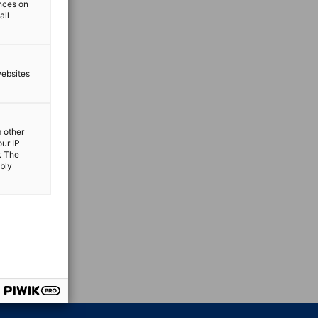
ences on
all
websites
m other
our IP
. The
ibly
vest