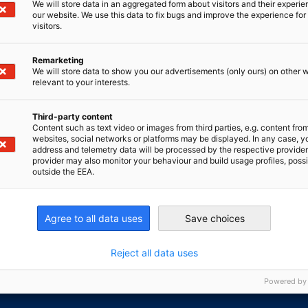
We will store data in an aggregated form about visitors and their experi
our website. We use this data to fix bugs and improve the experience for 
visitors.
Remarketing
We will store data to show you our advertisements (only ours) on other 
relevant to your interests.
n
Third-party content
Content such as text video or images from third parties, e.g. content fro
websites, social networks or platforms may be displayed. In any case, y
address and telemetry data will be processed by the respective provider
0 Uhr
provider may also monitor your behaviour and build usage profiles, poss
outside the EEA.
Agree to all data uses
Save choices
irtschaft und Energie
Industrie- und Handelskammer
Industrie- und Handelskammer
AHK.de
Reject all data uses
Germany Trade & In
Powered by