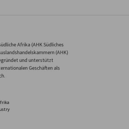
stellungen schließen
üdliche Afrika (AHK Südliches
r Auslandshandelskammern (AHK)
egründet und unterstützt
ernationalen Geschäften als
ch.
frika
ustry