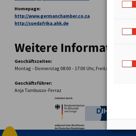
Homepage:
http://www.germanchamber.co.za
http://suedafrika.ahk.de
Weitere Informatione
Geschäftszeiten:
Montag - Donnerstag 08:00 - 17:00 Uhr, Freitag 08:00 - 14:0
Geschäftsführer:
Anja Tambusso-Ferraz
Partner
Bundesministerium für W
Deutsche 