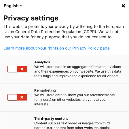
English
Suche öffnen
Navi
Ein
Bolivien
Privacy settings
This website protects your privacy by adhering to the European
Union General Data Protection Regulation (GDPR). We will not
Eines der Hauptziele der AHK Bolivien ist die Verteidigung der
use your data for any purpose that you do not consent to.
Interessen von den Mitgliedern. Die Zugehörigkeit zur Deutsch-
Bolivischen Industrie- und Handelskammer bedeutet, einem
Learn more about your rights on our Privacy Policy page
Netzwerk von mehr als 51.000 Unternehmen weltweit
beizutreten.
Analytics
We will store data in an aggregated form about visitors
Postanschrift
and their experiences on our website. We use this data
to fix bugs and improve the experience for all visitors.
Deutsch-Bolivianische Industrie- und Handelskammer
Cámara de Comercio e Industria Boliviano-Alemana
Remarketing
We will store data to show you our advertisements
Calle 15 de Calacoto # 7791, Torre Ketal Of. 311
(only ours) on other websites relevant to your
German
Casilla 2722
interests.
LA PAZ
BOLIVIA
Third-party content
Content such as text video or images from third
parties, e.g. content from other websites, social