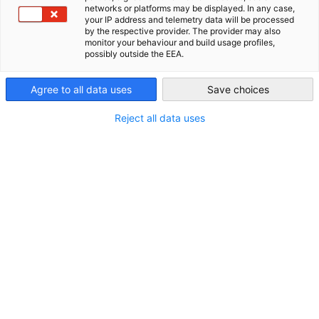
networks or platforms may be displayed. In any case,
Kontakt
your IP address and telemetry data will be processed
AHK Global
by the respective provider. The provider may also
monitor your behaviour and build usage profiles,
Telefon:
possibly outside the EEA.
+591 2 279 5151
Agree to all data uses
Save choices
E-Mail:
ahk(at)ahkbol.com
Reject all data uses
Homepage:
http://www.ahkbol.com
Weitere Informationen
Geschäftszeiten:
La Paz und Cochabamaba
Montag bis Freitag: 08:30 bis 16:30 (durchgehend)
Santa Cruz
Montag bis Freitag: 08:00 bis 16:00 (durchgehend)